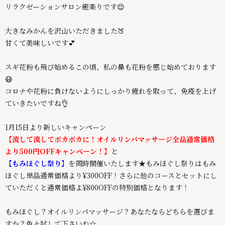
リラクゼーションサロン癒楽りです😌
大きなみかんを沢山いただきました🍑
甘くて美味しいです💕
スギ花粉も飛び始めるこの頃、私の鼻も花粉を感じ始めております
😷
コロナや花粉に負けないようにしっかり疲れを取って、免疫を上げ
ていきたいですね👌
1月15日より新しいキャンペーン
【流して流してポカポカに！オイルリンパマッサージ全品通常価格
より500円OFFキャンペーン！】
と
【もみほぐし祭り】
を同時開催いたします★もみほぐし祭りはもみ
ほぐし単品通常価格より¥300OFF！さらに他のコースとセットにし
ていただくと通常価格よ¥800OFFの特別価格となります！
もみほぐし？オイルリンパマッサージ？あなたならどちらを選びま
すか？色々試して下さいね☆